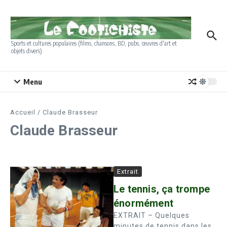
Aller au contenu
Sports et cultures populaires (films, chansons, BD, pubs, œuvres d'art et
objets divers)
Menu
Accueil
/
Claude Brasseur
Claude Brasseur
Extrait
Le tennis, ça trompe
énormément
EXTRAIT – Quelques
minutes de tennis dans les