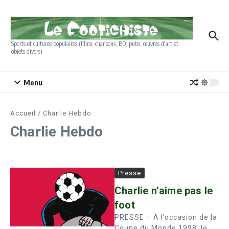
Aller au contenu
Sports et cultures populaires (films, chansons, BD, pubs, œuvres d'art et
objets divers)
Menu
Accueil
/
Charlie Hebdo
Charlie Hebdo
Presse
Charlie n’aime pas le
foot
PRESSE – A l’occasion de la
Coupe du Monde 1998, le