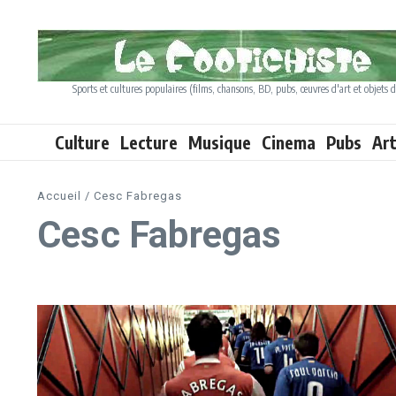
Aller au contenu
Sports et cultures populaires (films, chansons, BD, pubs, œuvres d'art et objets d
Culture
Lecture
Musique
Cinema
Pubs
Ar
Accueil
/
Cesc Fabregas
Cesc Fabregas