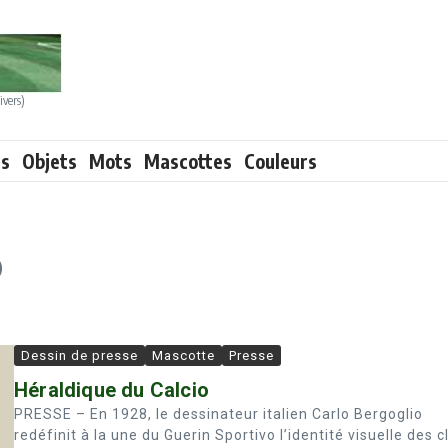
ivers)
ts
Objets
Mots
Mascottes
Couleurs
o
Dessin de presse
Mascotte
Presse
Héraldique du Calcio
PRESSE – En 1928, le dessinateur italien Carlo Bergoglio
redéfinit à la une du Guerin Sportivo l’identité visuelle des c