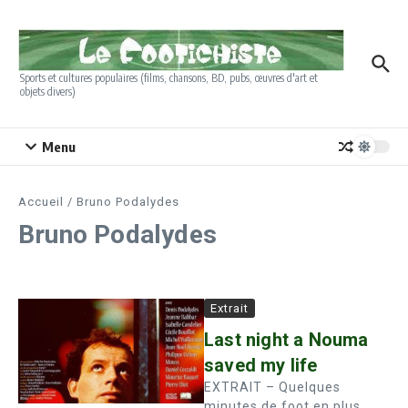
Aller au contenu
Sports et cultures populaires (films, chansons, BD, pubs, œuvres d'art et
objets divers)
Menu
Accueil
/
Bruno Podalydes
Bruno Podalydes
Extrait
Last night a Nouma
saved my life
EXTRAIT – Quelques
minutes de foot en plus