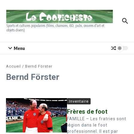
Aller au contenu
Sports et cultures populaires (films, chansons, BD, pubs, œuvres d'art et
objets divers)
Menu
Accueil
/
Bernd Förster
Bernd Förster
Inventaire
Frères de foot
FAMILLE – Les fratries sont
légion dans le foot
professionnel. Il est par