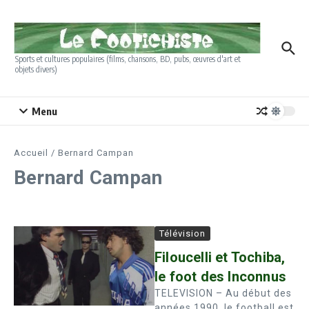
Aller au contenu
Sports et cultures populaires (films, chansons, BD, pubs, œuvres d'art et
objets divers)
Menu
Accueil
/
Bernard Campan
Bernard Campan
Télévision
Filoucelli et Tochiba,
le foot des Inconnus
TELEVISION – Au début des
années 1990, le football est