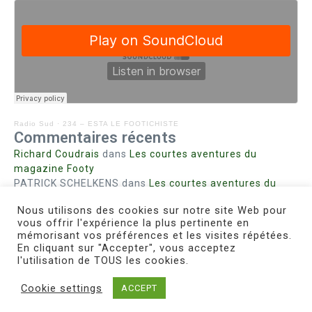
Radio Sud
·
234 – ESTA LE FOOTICHISTE
Commentaires récents
Richard Coudrais
dans
Les courtes aventures du
magazine Footy
PATRICK SCHELKENS
dans
Les courtes aventures du
magazine Footy
Nous utilisons des cookies sur notre site Web pour
Bohn fabienne
dans
Intrigues sanglantes à Mulhouse
vous offrir l'expérience la plus pertinente en
Steph. RUTA
dans
Lust for Nice
mémorisant vos préférences et les visites répétées.
MIRMAND
dans
Pieds agiles et champignons
En cliquant sur "Accepter", vous acceptez
l'utilisation de TOUS les cookies.
Cookie settings
ACCEPT
Copyright © 2026 Le Footichiste | Réalisé par