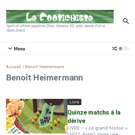
Aller au contenu
Sports et cultures populaires (films, chansons, BD, pubs, œuvres d'art et
objets divers)
Menu
Accueil
/
Benoît Heimermann
Benoît Heimermann
Livre
Quinze matchs à la
dérive
LIVRE – « Le grand footoir »
(2022, Solar) invite une