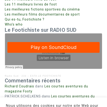
Les 11 meilleurs livres de foot
Les meilleures fictions sportives du cinéma
Les meilleurs films documentaires de sport
Qui es-tu, Footichiste ?
Who’s who
Le Footichiste sur RADIO SUD
Radio Sud
·
234 – ESTA LE FOOTICHISTE
Commentaires récents
Richard Coudrais
dans
Les courtes aventures du
magazine Footy
PATRICK SCHELKENS
dans
Les courtes aventures du
magazine Footy
Nous utilisons des cookies sur notre site Web pour
Bohn fabienne
dans
Intrigues sanglantes à Mulhouse