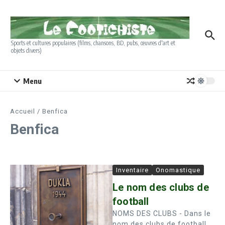
Aller au contenu
Sports et cultures populaires (films, chansons, BD, pubs, œuvres d'art et
objets divers)
Menu
Accueil
/
Benfica
Benfica
Inventaire
Onomastique
Le nom des clubs de
football
NOMS DES CLUBS - Dans le
nom des clubs de football