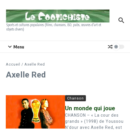
Aller au contenu
Sports et cultures populaires (films, chansons, BD, pubs, œuvres d'art et
objets divers)
Menu
Accueil
/
Axelle Red
Axelle Red
Chanson
Un monde qui joue
CHANSON – « La cour des
grands » (1998) de Youssou
N’dour avec Axelle Red, est