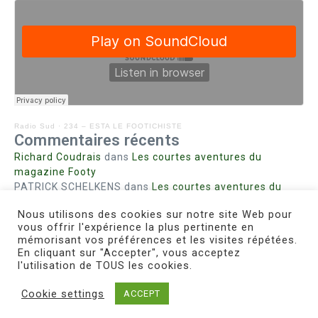
Radio Sud
·
234 – ESTA LE FOOTICHISTE
Commentaires récents
Richard Coudrais
dans
Les courtes aventures du
magazine Footy
PATRICK SCHELKENS
dans
Les courtes aventures du
magazine Footy
Nous utilisons des cookies sur notre site Web pour
Bohn fabienne
dans
Intrigues sanglantes à Mulhouse
vous offrir l'expérience la plus pertinente en
Steph. RUTA
dans
Lust for Nice
mémorisant vos préférences et les visites répétées.
MIRMAND
dans
Pieds agiles et champignons
En cliquant sur "Accepter", vous acceptez
l'utilisation de TOUS les cookies.
Cookie settings
ACCEPT
Copyright © 2026 Le Footichiste | Réalisé par