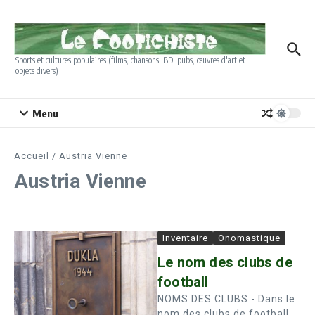
Aller au contenu
Sports et cultures populaires (films, chansons, BD, pubs, œuvres d'art et
objets divers)
Menu
Accueil
/
Austria Vienne
Austria Vienne
Inventaire
Onomastique
Le nom des clubs de
football
NOMS DES CLUBS - Dans le
nom des clubs de football