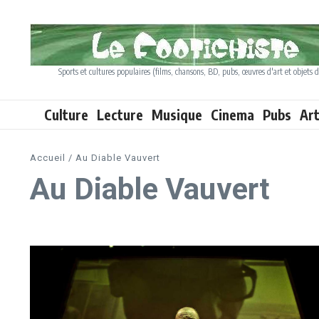
Aller au contenu
Sports et cultures populaires (films, chansons, BD, pubs, œuvres d'art et objets d
Culture
Lecture
Musique
Cinema
Pubs
Ar
Accueil
/
Au Diable Vauvert
Au Diable Vauvert