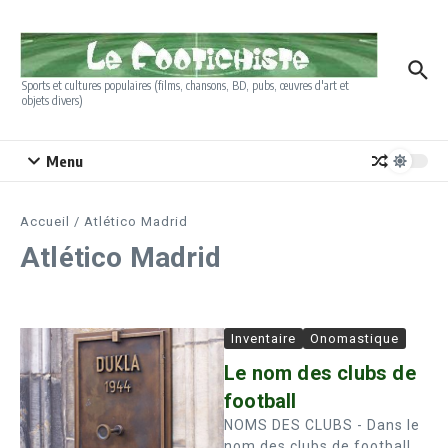
Aller au contenu
Sports et cultures populaires (films, chansons, BD, pubs, œuvres d'art et
objets divers)
Menu
Accueil
/
Atlético Madrid
Atlético Madrid
Inventaire
Onomastique
Le nom des clubs de
football
NOMS DES CLUBS - Dans le
nom des clubs de football