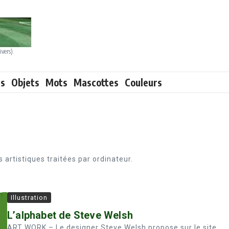
ivers)
ts
Objets
Mots
Mascottes
Couleurs
artistiques traitées par ordinateur.
Illustration
L’alphabet de Steve Welsh
ART WORK – Le designer Steve Welsh propose sur le site