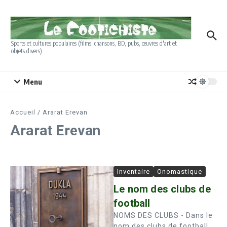
Aller au contenu
Sports et cultures populaires (films, chansons, BD, pubs, œuvres d'art et
objets divers)
Menu
Accueil
/
Ararat Erevan
Ararat Erevan
Inventaire
Onomastique
Le nom des clubs de
football
NOMS DES CLUBS - Dans le
nom des clubs de football