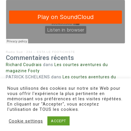
Radio Sud
·
234 – ESTA LE FOOTICHISTE
Commentaires récents
Richard Coudrais
dans
Les courtes aventures du
magazine Footy
PATRICK SCHELKENS
dans
Les courtes aventures du
magazine Footy
Nous utilisons des cookies sur notre site Web pour
Bohn fabienne
dans
Intrigues sanglantes à Mulhouse
vous offrir l'expérience la plus pertinente en
Steph. RUTA
dans
Lust for Nice
mémorisant vos préférences et les visites répétées.
MIRMAND
dans
Pieds agiles et champignons
En cliquant sur "Accepter", vous acceptez
l'utilisation de TOUS les cookies.
Cookie settings
ACCEPT
Copyright © 2026 Le Footichiste | Réalisé par