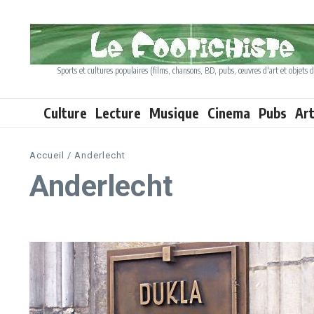
Aller au contenu
Sports et cultures populaires (films, chansons, BD, pubs, œuvres d'art et objets d
Culture
Lecture
Musique
Cinema
Pubs
Ar
Accueil
/
Anderlecht
Anderlecht