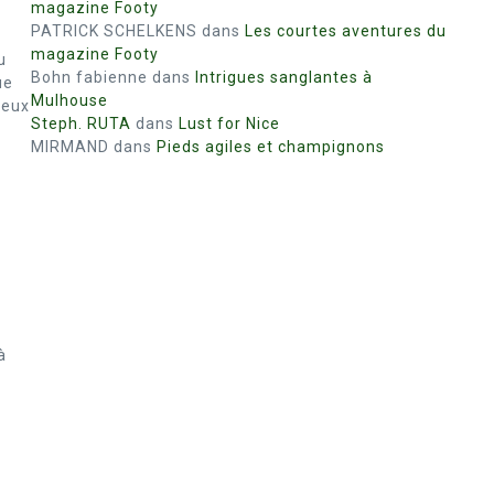
magazine Footy
PATRICK SCHELKENS
dans
Les courtes aventures du
magazine Footy
u
Bohn fabienne
dans
Intrigues sanglantes à
ue
Mulhouse
yeux
Steph. RUTA
dans
Lust for Nice
MIRMAND
dans
Pieds agiles et champignons
à