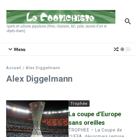
Aller au contenu
Sports et cultures populaires (films, chansons, BD, pubs, œuvres d'art et
objets divers)
Menu
Accueil
/
Alex Diggelmann
Alex Diggelmann
Trophée
La coupe d’Europe
sans oreilles
TROPHEE – La Coupe de
l’UEFA, désormais remise