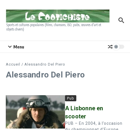
Aller au contenu
Sports et cultures populaires (films, chansons, BD, pubs, œuvres d'art et
objets divers)
Menu
Accueil
/
Alessandro Del Piero
Alessandro Del Piero
Pub
A Lisbonne en
scooter
PUB – En 2004, à l’occasion
du championnat d’Europe,