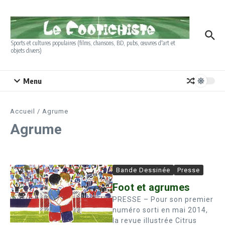
Aller au contenu
Sports et cultures populaires (films, chansons, BD, pubs, œuvres d'art et
objets divers)
Menu
Accueil
/
Agrume
Agrume
Bande Dessinée
Presse
Foot et agrumes
PRESSE – Pour son premier
numéro sorti en mai 2014,
la revue illustrée Citrus