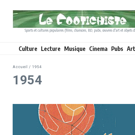
Aller au contenu
Sports et cultures populaires (films, chansons, BD, pubs, œuvres d'art et objets d
Culture
Lecture
Musique
Cinema
Pubs
Ar
Accueil
/
1954
1954