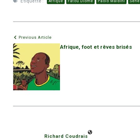
Étiquetté :
Afrique
Fatou Diome
Paolo Maldini
Séné
Previous Article
Afrique, foot et rêves brisés
Richard Coudrais