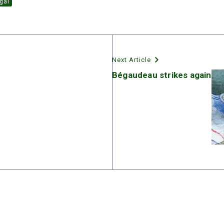
gal
Next Article
Bégaudeau strikes again