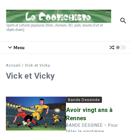
Aller au contenu
Sports et cultures populaires (films, chansons, BD, pubs, œuvres d'art et
objets divers)
Menu
Accueil
/
Vick et Vicky
Vick et Vicky
Bande Dessinée
Avoir vingt ans à
Rennes
BANDE DESSINEE – Pour
fêter le vingtième