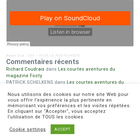
Radio Sud
·
234 – ESTA LE FOOTICHISTE
Commentaires récents
Richard Coudrais
dans
Les courtes aventures du
magazine Footy
PATRICK SCHELKENS
dans
Les courtes aventures du
magazine Footy
Nous utilisons des cookies sur notre site Web pour
Bohn fabienne
dans
Intrigues sanglantes à Mulhouse
vous offrir l'expérience la plus pertinente en
Steph. RUTA
dans
Lust for Nice
mémorisant vos préférences et les visites répétées.
MIRMAND
dans
Pieds agiles et champignons
En cliquant sur "Accepter", vous acceptez
l'utilisation de TOUS les cookies.
Cookie settings
ACCEPT
Copyright © 2026 Le Footichiste | Réalisé par