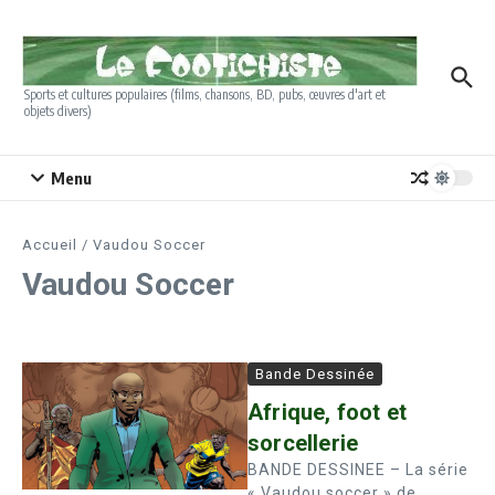
Aller au contenu
Sports et cultures populaires (films, chansons, BD, pubs, œuvres d'art et
objets divers)
Menu
Accueil
/
Vaudou Soccer
Vaudou Soccer
Bande Dessinée
Afrique, foot et
sorcellerie
BANDE DESSINEE – La série
« Vaudou soccer » de