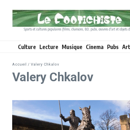
Aller au contenu
Sports et cultures populaires (films, chansons, BD, pubs, œuvres d'art et objets d
Culture
Lecture
Musique
Cinema
Pubs
Ar
Accueil
/
Valery Chkalov
Valery Chkalov