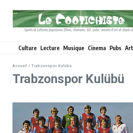
Aller au contenu
Sports et cultures populaires (films, chansons, BD, pubs, œuvres d'art et objets d
Culture
Lecture
Musique
Cinema
Pubs
Ar
Accueil
/
Trabzonspor Kulübü
Trabzonspor Kulübü