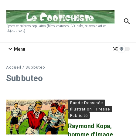
Aller au contenu
Sports et cultures populaires (films, chansons, BD, pubs, œuvres d'art et
objets divers)
Menu
Accueil
/
Subbuteo
Subbuteo
Bande Dessinée
Illustration
Presse
Publicité
Raymond Kopa,
homme d’image