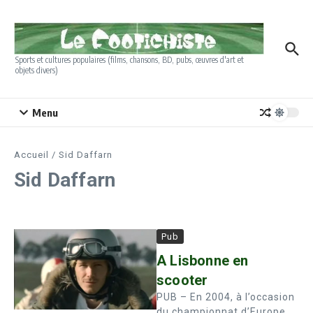
Aller au contenu
Sports et cultures populaires (films, chansons, BD, pubs, œuvres d'art et
objets divers)
Menu
Accueil
/
Sid Daffarn
Sid Daffarn
Pub
A Lisbonne en
scooter
PUB – En 2004, à l’occasion
du championnat d’Europe,