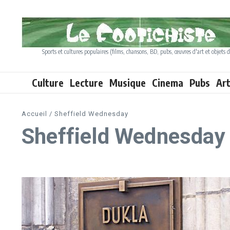
Aller au contenu
Sports et cultures populaires (films, chansons, BD, pubs, œuvres d'art et objets d
Culture
Lecture
Musique
Cinema
Pubs
Ar
Accueil
/
Sheffield Wednesday
Sheffield Wednesday