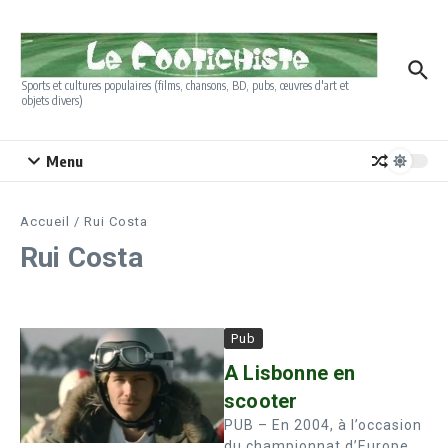
Aller au contenu
Sports et cultures populaires (films, chansons, BD, pubs, œuvres d'art et
objets divers)
Menu
Accueil
/
Rui Costa
Rui Costa
Pub
A Lisbonne en
scooter
PUB – En 2004, à l’occasion
du championnat d’Europe,