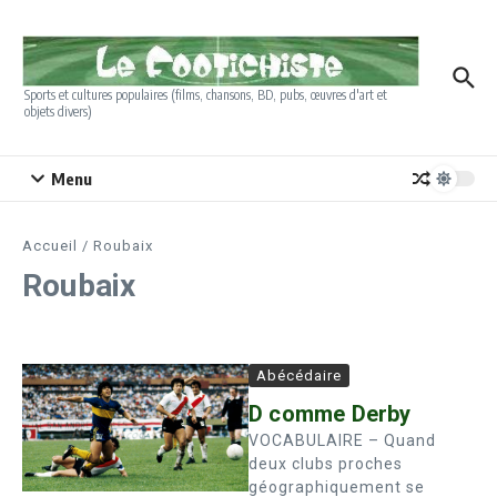
Aller au contenu
Sports et cultures populaires (films, chansons, BD, pubs, œuvres d'art et
objets divers)
Menu
Accueil
/
Roubaix
Roubaix
Abécédaire
D comme Derby
VOCABULAIRE – Quand
deux clubs proches
géographiquement se