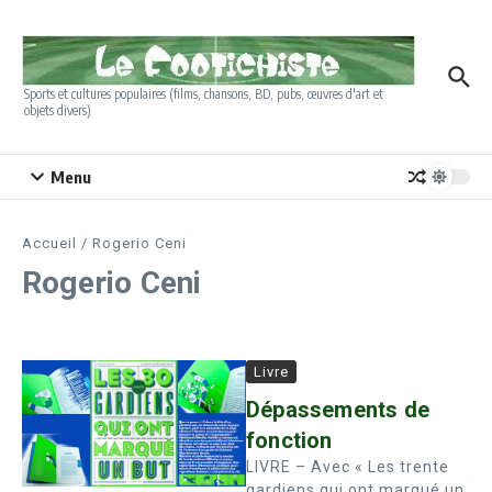
Aller au contenu
Sports et cultures populaires (films, chansons, BD, pubs, œuvres d'art et
objets divers)
Menu
Accueil
/
Rogerio Ceni
Rogerio Ceni
Livre
Dépassements de
fonction
LIVRE – Avec « Les trente
gardiens qui ont marqué un