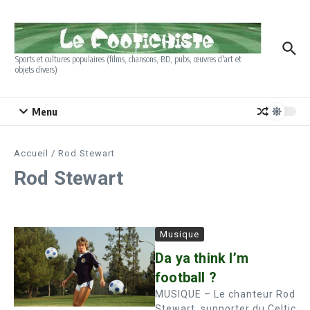
Aller au contenu
Sports et cultures populaires (films, chansons, BD, pubs, œuvres d'art et
objets divers)
Menu
Accueil
/
Rod Stewart
Rod Stewart
Musique
Da ya think I’m
football ?
MUSIQUE – Le chanteur Rod
Stewart, supporter du Celtic