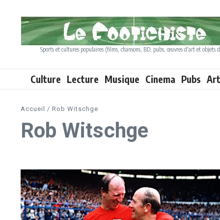
Aller au contenu
Sports et cultures populaires (films, chansons, BD, pubs, œuvres d'art et objets d
Culture
Lecture
Musique
Cinema
Pubs
Ar
Accueil
/
Rob Witschge
Rob Witschge