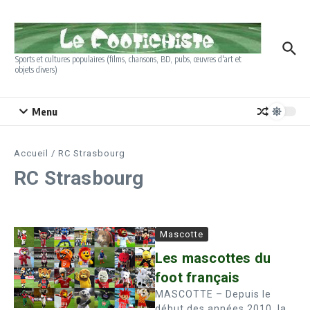
Aller au contenu
Sports et cultures populaires (films, chansons, BD, pubs, œuvres d'art et
objets divers)
Menu
Accueil
/
RC Strasbourg
RC Strasbourg
Mascotte
Les mascottes du
foot français
MASCOTTE – Depuis le
début des années 2010, la