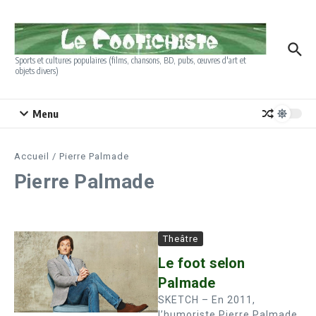
Aller au contenu
Sports et cultures populaires (films, chansons, BD, pubs, œuvres d'art et
objets divers)
Menu
Accueil
/
Pierre Palmade
Pierre Palmade
Theâtre
Le foot selon
Palmade
SKETCH – En 2011,
l’humoriste Pierre Palmade