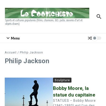
Aller au contenu
Sports et cultures populaires (films, chansons, BD, pubs, œuvres d'art et
objets divers)
Menu
Accueil
/
Philip Jackson
Philip Jackson
Sculpture
Bobby Moore, la
statue du capitaine
STATUES – Bobby Moore
(1941-1993) est l’un des