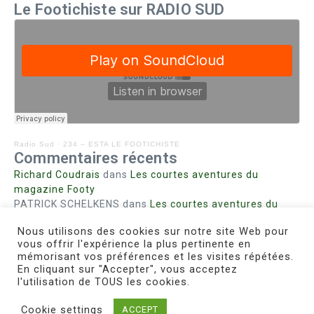
Le Footichiste sur RADIO SUD
Radio Sud
·
234 – ESTA LE FOOTICHISTE
Commentaires récents
Richard Coudrais
dans
Les courtes aventures du
magazine Footy
PATRICK SCHELKENS
dans
Les courtes aventures du
magazine Footy
Nous utilisons des cookies sur notre site Web pour
Bohn fabienne
dans
Intrigues sanglantes à Mulhouse
vous offrir l'expérience la plus pertinente en
Steph. RUTA
dans
Lust for Nice
mémorisant vos préférences et les visites répétées.
MIRMAND
dans
Pieds agiles et champignons
En cliquant sur "Accepter", vous acceptez
l'utilisation de TOUS les cookies.
Cookie settings
ACCEPT