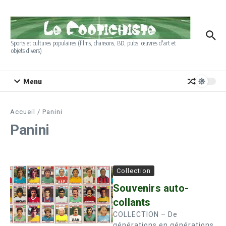
Aller au contenu
Sports et cultures populaires (films, chansons, BD, pubs, œuvres d'art et
objets divers)
Menu
Accueil
/
Panini
Panini
Collection
Souvenirs auto-
collants
COLLECTION – De
générations en générations,