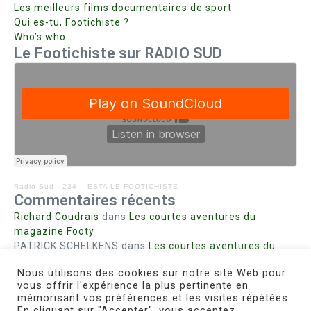
Les meilleurs films documentaires de sport
Qui es-tu, Footichiste ?
Who’s who
Le Footichiste sur RADIO SUD
Radio Sud
·
234 – ESTA LE FOOTICHISTE
Commentaires récents
Richard Coudrais
dans
Les courtes aventures du
magazine Footy
PATRICK SCHELKENS
dans
Les courtes aventures du
magazine Footy
Nous utilisons des cookies sur notre site Web pour
Bohn fabienne
dans
Intrigues sanglantes à Mulhouse
vous offrir l'expérience la plus pertinente en
Steph. RUTA
dans
Lust for Nice
mémorisant vos préférences et les visites répétées.
MIRMAND
dans
Pieds agiles et champignons
En cliquant sur "Accepter", vous acceptez