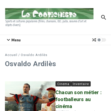
Aller au contenu
Sports et cultures populaires (films, chansons, BD, pubs, œuvres d'art et
objets divers)
Menu
Accueil
/
Osvaldo Ardilès
Osvaldo Ardilès
Cinema
Inventaire
Chacun son métier :
footballeurs au
cinéma