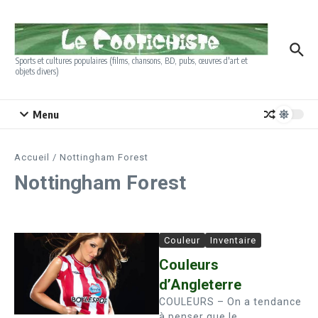
Aller au contenu
Sports et cultures populaires (films, chansons, BD, pubs, œuvres d'art et
objets divers)
Menu
Accueil
/
Nottingham Forest
Nottingham Forest
Couleur
Inventaire
Couleurs
d’Angleterre
COULEURS – On a tendance
à penser que le