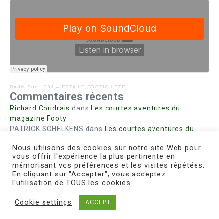
Radio Sud
·
234 – ESTA LE FOOTICHISTE
Commentaires récents
Richard Coudrais
dans
Les courtes aventures du
magazine Footy
PATRICK SCHELKENS
dans
Les courtes aventures du
magazine Footy
Nous utilisons des cookies sur notre site Web pour
Bohn fabienne
dans
Intrigues sanglantes à Mulhouse
vous offrir l'expérience la plus pertinente en
Steph. RUTA
dans
Lust for Nice
mémorisant vos préférences et les visites répétées.
MIRMAND
dans
Pieds agiles et champignons
En cliquant sur "Accepter", vous acceptez
l'utilisation de TOUS les cookies.
Cookie settings
ACCEPT
Copyright © 2026 Le Footichiste | Réalisé par