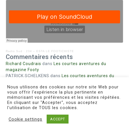
Radio Sud
·
234 – ESTA LE FOOTICHISTE
Commentaires récents
Richard Coudrais
dans
Les courtes aventures du
magazine Footy
PATRICK SCHELKENS
dans
Les courtes aventures du
magazine Footy
Nous utilisons des cookies sur notre site Web pour
Bohn fabienne
dans
Intrigues sanglantes à Mulhouse
vous offrir l'expérience la plus pertinente en
Steph. RUTA
dans
Lust for Nice
mémorisant vos préférences et les visites répétées.
MIRMAND
dans
Pieds agiles et champignons
En cliquant sur "Accepter", vous acceptez
l'utilisation de TOUS les cookies.
Cookie settings
ACCEPT
Copyright © 2026 Le Footichiste | Réalisé par