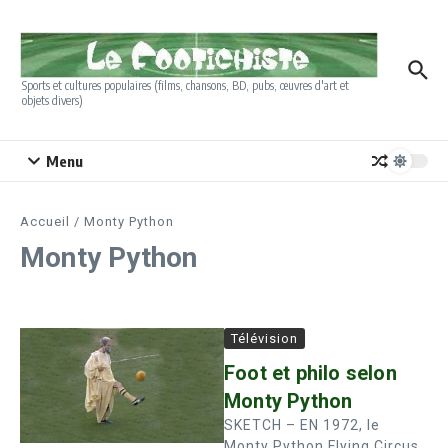
Aller au contenu
Sports et cultures populaires (films, chansons, BD, pubs, œuvres d'art et
objets divers)
Menu
Accueil
/
Monty Python
Monty Python
Télévision
Foot et philo selon
Monty Python
SKETCH – EN 1972, le
Monty Python Flying Circus