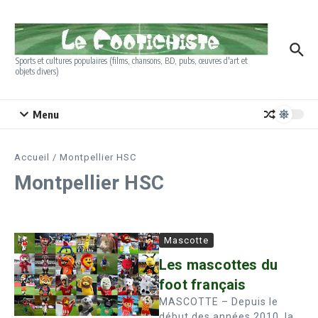
Aller au contenu
Sports et cultures populaires (films, chansons, BD, pubs, œuvres d'art et
objets divers)
Menu
Accueil
/
Montpellier HSC
Montpellier HSC
Mascotte
Les mascottes du
foot français
MASCOTTE – Depuis le
début des années 2010, la