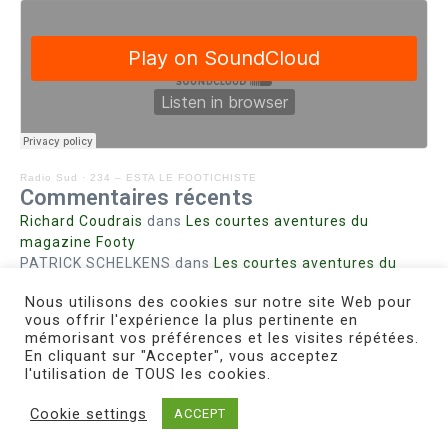
Radio Sud
·
234 – ESTA LE FOOTICHISTE
Commentaires récents
Richard Coudrais
dans
Les courtes aventures du
magazine Footy
PATRICK SCHELKENS
dans
Les courtes aventures du
magazine Footy
Nous utilisons des cookies sur notre site Web pour
Bohn fabienne
dans
Intrigues sanglantes à Mulhouse
vous offrir l'expérience la plus pertinente en
Steph. RUTA
dans
Lust for Nice
mémorisant vos préférences et les visites répétées.
MIRMAND
dans
Pieds agiles et champignons
En cliquant sur "Accepter", vous acceptez
l'utilisation de TOUS les cookies.
Cookie settings
ACCEPT
Copyright © 2026 Le Footichiste | Réalisé par