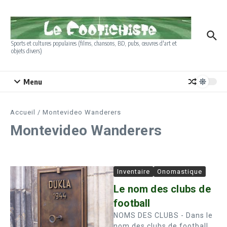
Aller au contenu
Sports et cultures populaires (films, chansons, BD, pubs, œuvres d'art et
objets divers)
Menu
Accueil
/
Montevideo Wanderers
Montevideo Wanderers
Inventaire
Onomastique
Le nom des clubs de
football
NOMS DES CLUBS - Dans le
nom des clubs de football