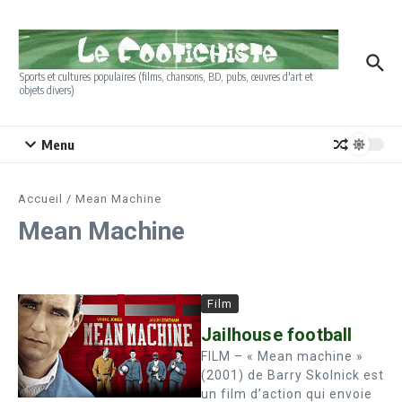
Aller au contenu
Sports et cultures populaires (films, chansons, BD, pubs, œuvres d'art et
objets divers)
Menu
Accueil
/
Mean Machine
Mean Machine
Film
Jailhouse football
FILM – « Mean machine »
(2001) de Barry Skolnick est
un film d’action qui envoie