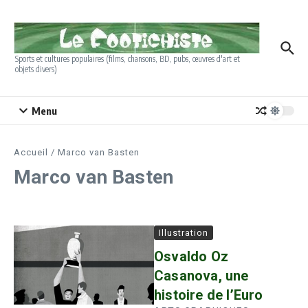
Aller au contenu
Sports et cultures populaires (films, chansons, BD, pubs, œuvres d'art et
objets divers)
Menu
Accueil
/
Marco van Basten
Marco van Basten
Illustration
Osvaldo Oz
Casanova, une
histoire de l’Euro