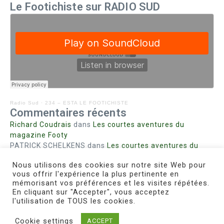
Le Footichiste sur RADIO SUD
Radio Sud
·
234 – ESTA LE FOOTICHISTE
Commentaires récents
Richard Coudrais
dans
Les courtes aventures du
magazine Footy
PATRICK SCHELKENS
dans
Les courtes aventures du
magazine Footy
Nous utilisons des cookies sur notre site Web pour
Bohn fabienne
dans
Intrigues sanglantes à Mulhouse
vous offrir l'expérience la plus pertinente en
Steph. RUTA
dans
Lust for Nice
mémorisant vos préférences et les visites répétées.
MIRMAND
dans
Pieds agiles et champignons
En cliquant sur "Accepter", vous acceptez
l'utilisation de TOUS les cookies.
Cookie settings
ACCEPT