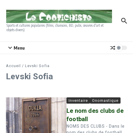
Aller au contenu
Sports et cultures populaires (films, chansons, BD, pubs, œuvres d'art et
objets divers)
Menu
Accueil
/
Levski Sofia
Levski Sofia
Inventaire
Onomastique
Le nom des clubs de
football
NOMS DES CLUBS - Dans le
nom des clubs de football