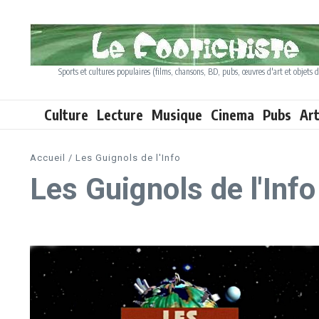
Aller au contenu
Sports et cultures populaires (films, chansons, BD, pubs, œuvres d'art et objets d
Culture
Lecture
Musique
Cinema
Pubs
Ar
Accueil
/
Les Guignols de l'Info
Les Guignols de l'Info