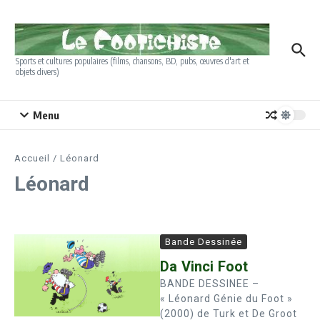
Aller au contenu
Sports et cultures populaires (films, chansons, BD, pubs, œuvres d'art et
objets divers)
Menu
Accueil
/
Léonard
Léonard
Bande Dessinée
Da Vinci Foot
BANDE DESSINEE –
« Léonard Génie du Foot »
(2000) de Turk et De Groot