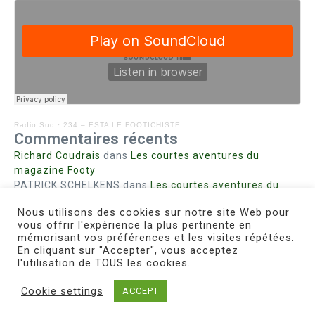
Radio Sud
·
234 – ESTA LE FOOTICHISTE
Commentaires récents
Richard Coudrais
dans
Les courtes aventures du
magazine Footy
PATRICK SCHELKENS
dans
Les courtes aventures du
magazine Footy
Nous utilisons des cookies sur notre site Web pour
Bohn fabienne
dans
Intrigues sanglantes à Mulhouse
vous offrir l'expérience la plus pertinente en
Steph. RUTA
dans
Lust for Nice
mémorisant vos préférences et les visites répétées.
MIRMAND
dans
Pieds agiles et champignons
En cliquant sur "Accepter", vous acceptez
l'utilisation de TOUS les cookies.
Cookie settings
ACCEPT
Copyright © 2026 Le Footichiste | Réalisé par