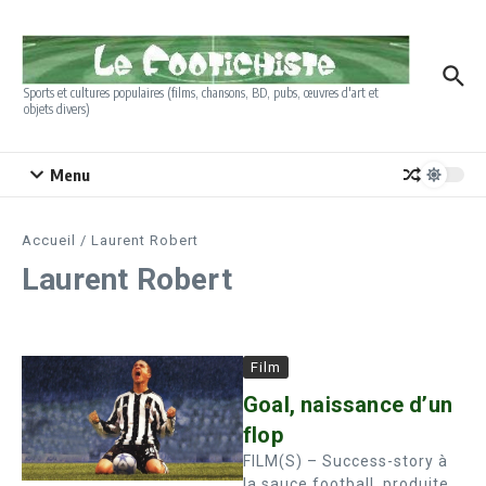
Aller au contenu
Sports et cultures populaires (films, chansons, BD, pubs, œuvres d'art et
objets divers)
Menu
Accueil
/
Laurent Robert
Laurent Robert
Film
Goal, naissance d’un
flop
FILM(S) – Success-story à
la sauce football, produite